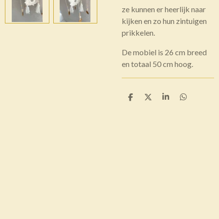
ze kunnen er heerlijk naar
kijken en zo hun zintuigen
prikkelen.
De mobiel is 26 cm breed
en totaal 50 cm hoog.
D
D
S
D
e
e
h
e
l
e
a
l
e
l
r
e
n
e
n