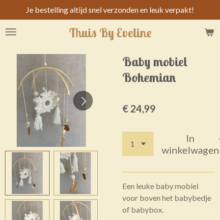
Je bestelling altijd snel verzonden en leuk verpakt!
Ga
direct
Thuis By Eveline
naar
de
hoofdinhoud
Baby mobiel
Bohemian
€ 24,99
In
winkelwagen
Een leuke baby mobiel
voor boven het babybedje
of babybox.