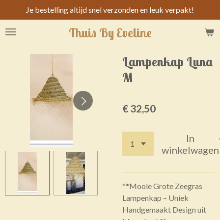
Je bestelling altijd snel verzonden en leuk verpakt!
Ga
direct
Thuis By Eveline
naar
de
hoofdinhoud
Lampenkap Luna
M
€ 32,50
In
winkelwagen
**Mooie Grote Zeegras
Lampenkap – Uniek
Handgemaakt Design uit