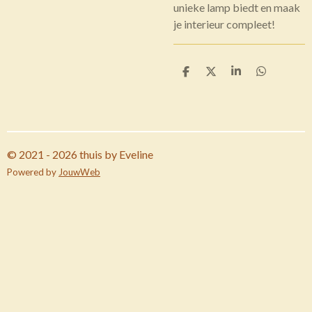
unieke lamp biedt en maak
je interieur compleet!
D
D
S
D
e
e
h
e
l
e
a
l
e
l
r
e
n
e
n
© 2021 - 2026 thuis by Eveline
Powered by
JouwWeb