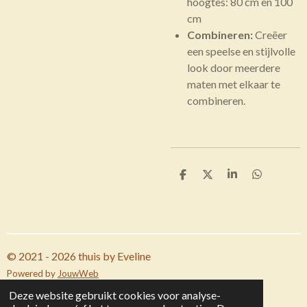
hoogtes: 80 cm en
100
cm
Combineren:
Creëer
een speelse en stijlvolle
look door meerdere
maten met elkaar te
combineren.
D
D
S
D
e
e
h
e
l
e
a
l
e
l
r
e
n
e
n
© 2021 - 2026 thuis by Eveline
Powered by
JouwWeb
Deze website gebruikt cookies voor analyse-