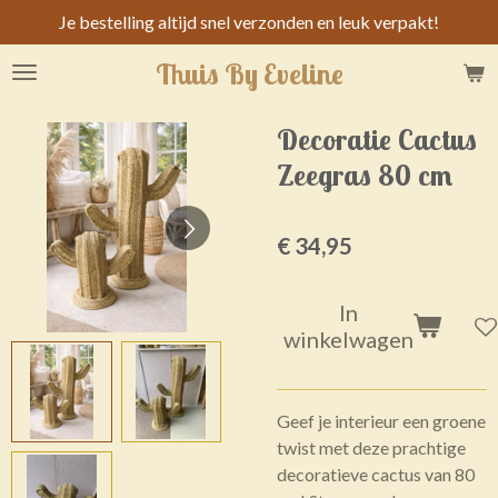
Je bestelling altijd snel verzonden en leuk verpakt!
Ga
direct
Thuis By Eveline
naar
de
hoofdinhoud
Decoratie Cactus
Zeegras 80 cm
€ 34,95
In
winkelwagen
Geef je interieur een groene
twist met deze prachtige
decoratieve cactus van 80