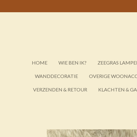
Ga
direct
naar
de
hoofdinhoud
HOME
WIE BEN IK?
ZEEGRAS LAMPE
WANDDECORATIE
OVERIGE WOONACC
VERZENDEN & RETOUR
KLACHTEN & G