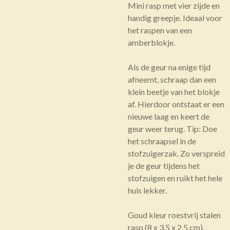
Mini rasp met vier zijde en
handig greepje. Ideaal voor
het raspen van een
amberblokje.
Als de geur na enige tijd
afneemt, schraap dan een
klein beetje van het blokje
af. Hierdoor ontstaat er een
nieuwe laag en keert de
geur weer terug. Tip: Doe
het schraapsel in de
stofzuigerzak. Zo verspreid
je de geur tijdens het
stofzuigen en ruikt het hele
huis lekker.
Goud kleur roestvrij stalen
rasp (8 x 3,5 x 2,5 cm).