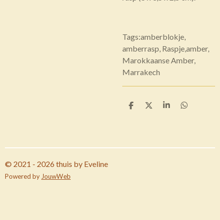
Tags:amberblokje,
amberrasp, Raspje,amber,
Marokkaanse Amber,
Marrakech
D
D
S
D
e
e
h
e
l
e
a
l
e
l
r
e
n
e
n
© 2021 - 2026 thuis by Eveline
Powered by
JouwWeb