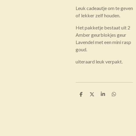
Leuk cadeautje om te geven
of lekker zelf houden.
Het pakketje bestaat uit 2
Amber geurblokjes geur
Lavendel met een mini rasp
goud.
uiteraard leuk verpakt.
D
D
S
D
e
e
h
e
l
e
a
l
e
l
r
e
n
e
n