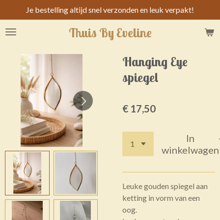
Je bestelling altijd snel verzonden en leuk verpakt!
Ga
direct
Thuis By Eveline
naar
de
hoofdinhoud
Hanging Eye
spiegel
€ 17,50
In
winkelwagen
Leuke gouden spiegel aan
ketting in vorm van een
oog.