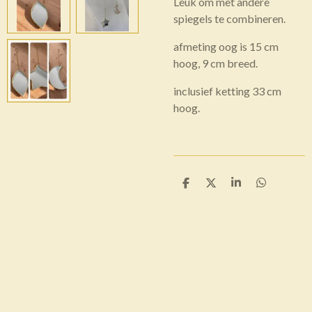
Leuk om met andere
spiegels te combineren.
afmeting oog is 15 cm
hoog, 9 cm breed.
inclusief ketting 33 cm
hoog.
D
D
S
D
e
e
h
e
l
e
a
l
e
l
r
e
n
e
n