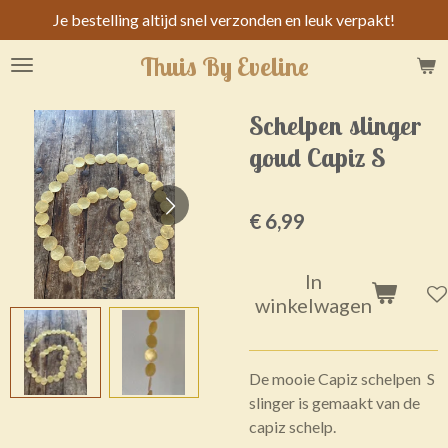
Je bestelling altijd snel verzonden en leuk verpakt!
Ga
direct
Thuis By Eveline
naar
de
hoofdinhoud
Schelpen slinger
goud Capiz S
€ 6,99
In
winkelwagen
De mooie Capiz schelpen S
slinger is gemaakt van de
capiz schelp.