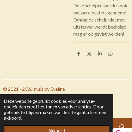
Deze schelpen worden ook
wel pareloesters genoemd.
Omdat de schelp niet met
uitsterven wordt bedreigd
mag er op gevist worden!
D
D
S
D
e
e
h
e
l
e
a
l
e
l
r
e
n
e
n
© 2021 - 2026 thuis by Eveline
Powered by
JouwWeb
Deze website gebruikt cookies voor analyse-
doeleinden en/of het tonen van advertenties. Door
gebruik te blijven maken van de site gaat u hiermee
akkoord.
Akkoord